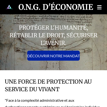
O.N.G. D'ÉCONOMIE SO
Passer
au
contenu
principal
PROTÉGER L'HUMANITÉ,
RÉTABLIR LE DROIT, SÉCURISER
L'AVENIR.
DÉCOUVRIR NOTRE MANDAT
UNE FORCE DE PROTECTION AU
SERVICE DU VIVANT
"Face à la complexité administrative et aux
dysfonctionnements systémiques qui broient les individus,